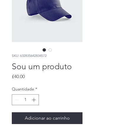
SKU: 632835642834572
Sou um produto
Preço
£40.00
Quantidade
*
Adicionar ao carrinho