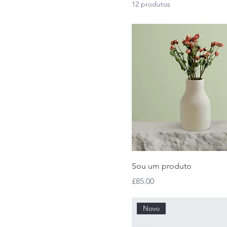
12 produtos
80 ml
Large
Medium
Small
Sou um produto
Preço
£85.00
Novo