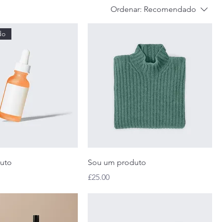
Ordenar:
Recomendado
do
uto
Sou um produto
Preço
£25.00