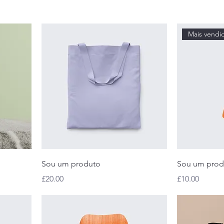
Mais vendi
Sou um produto
Sou um prod
Preço
Preço
£20.00
£10.00