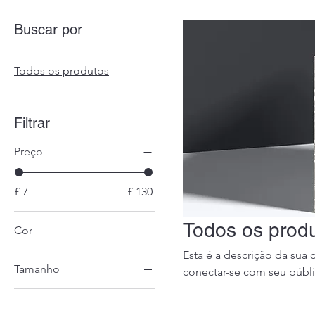
Buscar por
Todos os produtos
Filtrar
Preço
£ 7
£ 130
Todos os prod
Cor
Esta é a descrição da sua 
Tamanho
conectar-se com seu públi
250 ml
500 ml