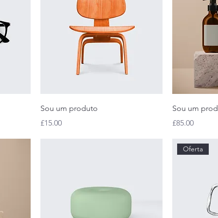
Sou um produto
Sou um prod
Preço
Preço
£15.00
£85.00
Oferta