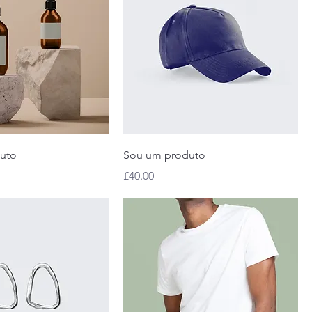
uto
Sou um produto
Preço
£40.00