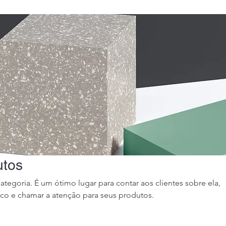
utos
categoria. É um ótimo lugar para contar aos clientes sobre ela,
co e chamar a atenção para seus produtos.