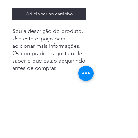
Adicionar ao carrinho
Sou a descrição do produto. 
Use este espaço para 
adicionar mais informações. 
Os compradores gostam de 
saber o que estão adquirindo 
antes de comprar.
DETALHES DO PRODUTO
Use este espaço para adicionar mais
POLÍTICA DE DEVOLUÇÃO E
detalhes sobre seu produto, como
REEMBOLSO
tamanho, material, cuidados especiais
e instruções de limpeza. Este
Use este espaço para informar seus
também é um ótimo lugar para
INFORMAÇÕES DE ENVIO
clientes sobre o que fazer caso
escrever o que torna seu produto